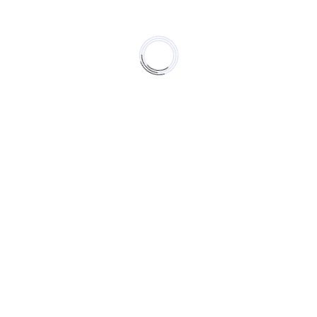
TACHI ou DAIKIN,
LANTIC ou AUER
t hors service.
e.
demandez votre devis